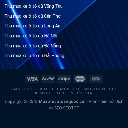
Thu mua xe ô tô cũ Vũng Tàu
Thu mua xe ô tô cũ Cần Thơ
Thu mua xe ô tô cũ Long An
Thu mua xe ô tô cũ Hà Nội
Thu mua xe ô tô cũ Đà Nẵng
Thu mua xe ô tô cũ Hải Phòng
TRANG CHỦ
GIỚI THIỆU
BÁN XE Ô TÔ
MUA BÁN XE Ô TÔ
THU MUA Ô TÔ CŨ
TIN TỨC
LIÊN HỆ
Copyright 2026 ©
Muaotocutoanquoc.com
Phát triển bởi
Dịch
vụ SEO
SEOTCT
hút hầm cầu
hút bể phốt