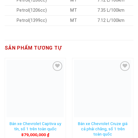
Petrol(1206cc)
MT
7.12 L/100km
Petrol(1206cc)
MT
7.35 L/100km
Petrol(1399cc)
MT
7.12 L/100km
SẢN PHẨM TƯƠNG TỰ
Add to
Add to
wishlist
wishlist
Bán xe Chevrolet Captiva uy
Bán xe Chevrolet Cruze giá
tín, số 1 trên toàn quốc
cả phải chăng, số 1 trên
toàn quốc
879,000,000
₫