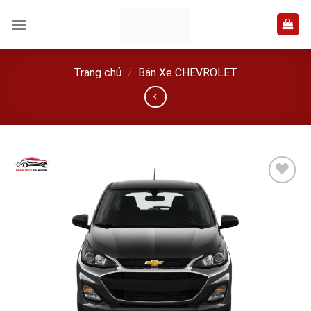
Skip
to
content
Trang chủ
/
Bán Xe CHEVROLET
Add to
wishlist