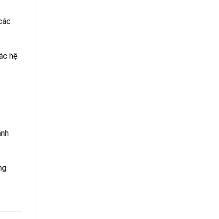
 các
các hệ
ành
ng