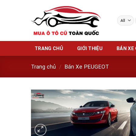
Skip
to
content
TRANG CHỦ
GIỚI THIỆU
BÁN XE
Trang chủ
/
Bán Xe PEUGEOT
w