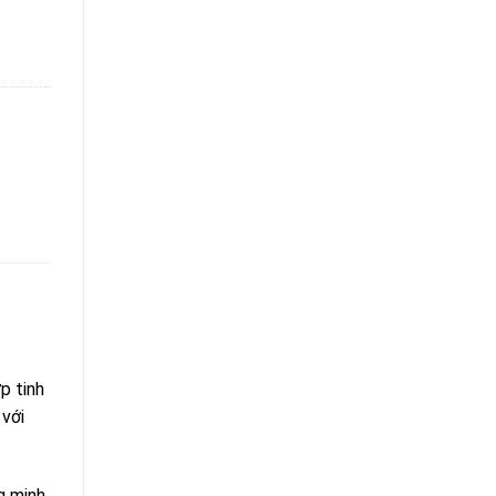
giá
tín
cao
nhanh
Quận
gọn
Gò
Vấp
uy
tín
nhanh
gọn
p tinh
 với
g minh.