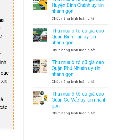
Mua
Huyện Bình Chánh uy tín
Bán
nhanh gọn
Xe
ở
Chức năng bình luận bị tắt
Ô
ại
Thu
Tô
n
mua
Cũ
Thu mua ô tô cũ giá cao
ô
Uy
ộc
Quận Bình Tân uy tín
tô
Tín
nhanh gọn
cũ
–
ở
Chức năng bình luận bị tắt
giá
Thu
ự
Thu
cao
Mua
mua
Huyện
Xe
Thu mua ô tô cũ giá cao
inh
ô
Bình
Ô
Quận Phú Nhuận uy tín
tô
Chánh
Tô
 các
nhanh gọn
cũ
uy
Cũ
 tạo
ở
Chức năng bình luận bị tắt
giá
tín
Giá
Thu
cao
nhanh
Cao
mua
Quận
gọn
Thu mua ô tô cũ giá cao
ô
Bình
mà
Quận Gò Vấp uy tín nhanh
tô
Tân
gọn
 các
cũ
uy
ở
Chức năng bình luận bị tắt
giá
tín
Thu
cao
nhanh
mua
Quận
gọn
ô
Phú
tô
Nhuận
uốc số lượng
cũ
uy