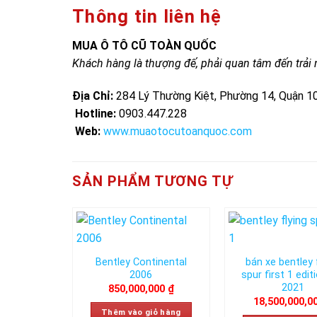
Thông tin liên hệ
MUA Ô TÔ CŨ TOÀN QUỐC
Khách hàng là thượng đế, phải quan tâm đến trả
Địa Chỉ:
284 Lý Thường Kiệt, Phường 14, Quận 10
Hotline:
0903.447.228
Web:
www.muaotocutoanquoc.com
SẢN PHẨM TƯƠNG TỰ
Add to
wishlist
Bentley Continental
bán xe bentley 
2006
spur first 1 edit
2021
850,000,000
₫
18,500,000,0
Thêm vào giỏ hàng