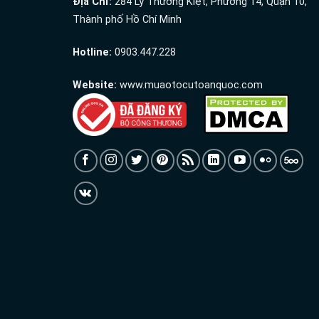
Địa Chỉ:
284 Lý Thường Kiệt, Phường 14, Quận 10,
Thành phố Hồ Chí Minh
Hotline:
0903.447.228
Website:
www.muaotocutoanquoc.com