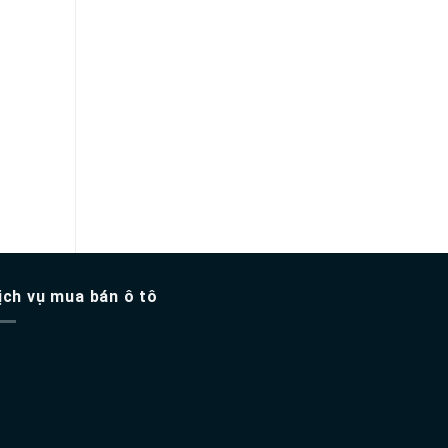
Bentley flying spur đời
Bentley Mulsanne 6.8 
2021
2014
16,800,000,000
₫
8,299,000,000
₫
Thêm vào giỏ hàng
Thêm vào giỏ hàng
ịch vụ mua bán ô tô