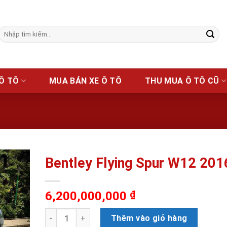
Tìm
kiếm:
 Ô TÔ
MUA BÁN XE Ô TÔ
THU MUA Ô TÔ CŨ
Bentley Flying Spur W12 201
Add to
ishlist
6,200,000,000
₫
Bentley Flying Spur W12 2016 số lượng
Thêm vào giỏ hàng