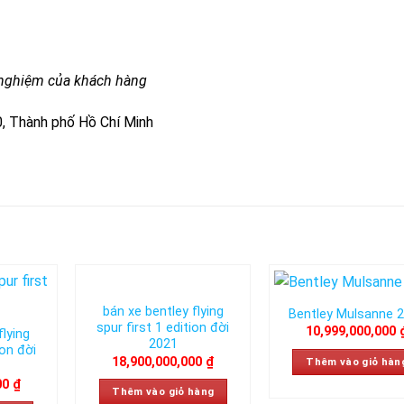
i nghiệm của khách hàng
, Thành phố Hồ Chí Minh
bán xe bentley flying
Bentley Mulsanne 
Add to
Add to
Ad
spur first 1 edition đời
10,999,000,000
wishlist
wishlist
wis
flying
2021
ion đời
18,900,000,000
₫
Thêm vào giỏ hàn
00
₫
Thêm vào giỏ hàng