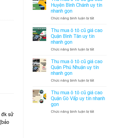
Mua
Huyện Bình Chánh uy tín
Bán
nhanh gọn
Xe
ở
Chức năng bình luận bị tắt
Ô
Thu
Tô
mua
Cũ
Thu mua ô tô cũ giá cao
ô
Uy
Quận Bình Tân uy tín
tô
Tín
nhanh gọn
cũ
–
ở
Chức năng bình luận bị tắt
giá
Thu
Thu
cao
Mua
mua
Huyện
Xe
Thu mua ô tô cũ giá cao
ô
Bình
Ô
Quận Phú Nhuận uy tín
tô
Chánh
Tô
nhanh gọn
cũ
uy
Cũ
ở
Chức năng bình luận bị tắt
giá
tín
Giá
Thu
cao
nhanh
Cao
mua
Quận
gọn
Thu mua ô tô cũ giá cao
ô
Bình
Quận Gò Vấp uy tín nhanh
tô
Tân
gọn
cũ
uy
ở
Chức năng bình luận bị tắt
giá
tín
đk sử
Thu
cao
nhanh
(bảo
mua
Quận
gọn
ô
Phú
tô
Nhuận
cũ
uy