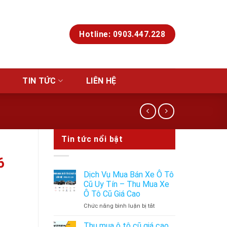
Hotline: 0903.447.228
TIN TỨC
LIÊN HỆ
Tin tức nổi bật
6
Dịch Vụ Mua Bán Xe Ô Tô
Cũ Uy Tín – Thu Mua Xe
Ô Tô Cũ Giá Cao
ở
Chức năng bình luận bị tắt
Dịch
Vụ
Thu mua ô tô cũ giá cao