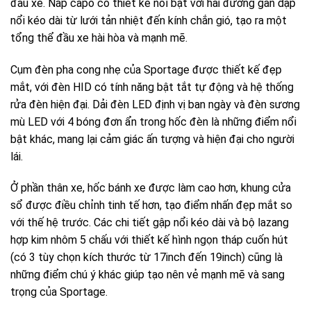
đầu xe. Nắp capo có thiết kế nổi bật với hai đường gân dập
nổi kéo dài từ lưới tản nhiệt đến kính chắn gió, tạo ra một
tổng thể đầu xe hài hòa và mạnh mẽ.
Cụm đèn pha cong nhẹ của Sportage được thiết kế đẹp
mắt, với đèn HID có tính năng bật tắt tự động và hệ thống
rửa đèn hiện đại. Dải đèn LED định vị ban ngày và đèn sương
mù LED với 4 bóng đơn ẩn trong hốc đèn là những điểm nổi
bật khác, mang lại cảm giác ấn tượng và hiện đại cho người
lái.
Ở phần thân xe, hốc bánh xe được làm cao hơn, khung cửa
sổ được điều chỉnh tinh tế hơn, tạo điểm nhấn đẹp mắt so
với thế hệ trước. Các chi tiết gập nổi kéo dài và bộ lazang
hợp kim nhôm 5 chấu với thiết kế hình ngọn tháp cuốn hút
(có 3 tùy chọn kích thước từ 17inch đến 19inch) cũng là
những điểm chú ý khác giúp tạo nên vẻ mạnh mẽ và sang
trọng của Sportage.