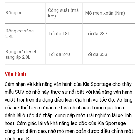
Công suất (mã
Động cơ
Mô men xoắn (Nm)
lực)
Động cơ xăng
Tối đa 181
Tối đa 237
2.4L
Động cơ diesel
Tối đa 240
Tối đa 353
tăng áp 2.0L
Vận hành
Cảm nhận về khả năng vận hành của Kia Sportage cho thấy
mẫu SUV cỡ nhỏ này thực sự nổi bật với khả năng vận hành
vượt trội trên đa dạng điều kiện địa hình và tốc độ. Vô lăng
của xe thể hiện sự sắc nét và chính xác trong quá trình
đánh lái ở tốc độ thấp, cung cấp một trải nghiệm lái xe linh
hoạt. Cảm giác lái và khả năng leo dốc của Kia Sportage
cũng đạt điểm cao, nhờ mô men xoắn được điều chỉnh một
cách hợp lý.