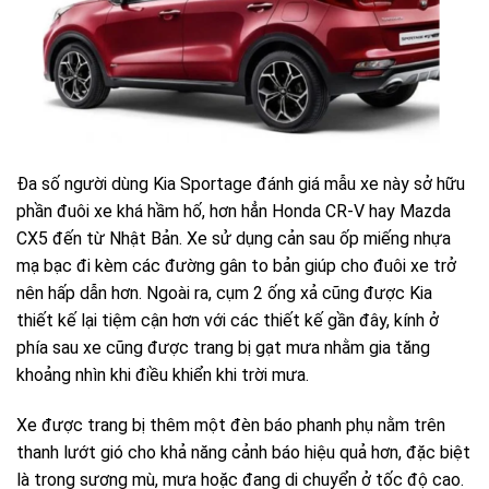
Đa số người dùng Kia Sportage đánh giá mẫu xe này sở hữu
phần đuôi xe khá hầm hố, hơn hẳn Honda CR-V hay Mazda
CX5 đến từ Nhật Bản. Xe sử dụng cản sau ốp miếng nhựa
mạ bạc đi kèm các đường gân to bản giúp cho đuôi xe trở
nên hấp dẫn hơn. Ngoài ra, cụm 2 ống xả cũng được Kia
thiết kế lại tiệm cận hơn với các thiết kế gần đây, kính ở
phía sau xe cũng được trang bị gạt mưa nhằm gia tăng
khoảng nhìn khi điều khiển khi trời mưa.
Xe được trang bị thêm một đèn báo phanh phụ nằm trên
thanh lướt gió cho khả năng cảnh báo hiệu quả hơn, đặc biệt
là trong sương mù, mưa hoặc đang di chuyển ở tốc độ cao.