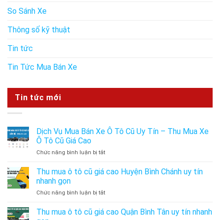
So Sánh Xe
Thông số kỹ thuật
Tin tức
Tin Tức Mua Bán Xe
Tin tức mới
Dịch Vụ Mua Bán Xe Ô Tô Cũ Uy Tín – Thu Mua Xe
Ô Tô Cũ Giá Cao
ở
Chức năng bình luận bị tắt
Dịch
Vụ
Thu mua ô tô cũ giá cao Huyện Bình Chánh uy tín
Mua
nhanh gọn
Bán
ở
Chức năng bình luận bị tắt
Xe
Thu
Ô
mua
Thu mua ô tô cũ giá cao Quận Bình Tân uy tín nhanh
Tô
ô
Cũ