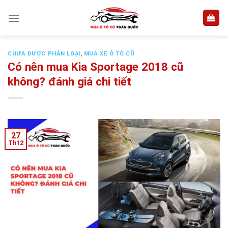
Skip
to
content
CHƯA ĐƯỢC PHÂN LOẠI
,
MUA XE Ô TÔ CŨ
Có nên mua Kia Sportage 2018 cũ
không? đánh giá chi tiết
27
Th12