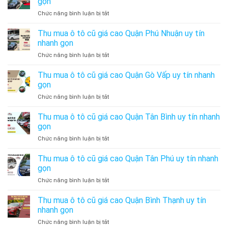
gọn
tô
Uy
ở
Chức năng bình luận bị tắt
cũ
Tín
Thu
giá
–
mua
Thu mua ô tô cũ giá cao Quận Phú Nhuận uy tín
cao
Thu
ô
Huyện
nhanh gọn
Mua
tô
Bình
Xe
ở
Chức năng bình luận bị tắt
cũ
Chánh
Ô
Thu
giá
uy
Tô
mua
Thu mua ô tô cũ giá cao Quận Gò Vấp uy tín nhanh
cao
tín
Cũ
ô
Quận
gọn
nhanh
Giá
tô
Bình
gọn
Cao
ở
Chức năng bình luận bị tắt
cũ
Tân
Thu
giá
uy
mua
Thu mua ô tô cũ giá cao Quận Tân Bình uy tín nhanh
cao
tín
ô
Quận
gọn
nhanh
tô
Phú
gọn
ở
Chức năng bình luận bị tắt
cũ
Nhuận
Thu
giá
uy
mua
Thu mua ô tô cũ giá cao Quận Tân Phú uy tín nhanh
cao
tín
ô
Quận
gọn
nhanh
tô
Gò
gọn
ở
Chức năng bình luận bị tắt
cũ
Vấp
Thu
giá
uy
mua
Thu mua ô tô cũ giá cao Quận Bình Thạnh uy tín
cao
tín
ô
Quận
nhanh gọn
nhanh
tô
Tân
gọn
ở
Chức năng bình luận bị tắt
cũ
Bình