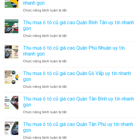
Mua
nhanh gọn
Bán
ở
Chức năng bình luận bị tắt
Xe
Thu
Ô
mua
Thu mua ô tô cũ giá cao Quận Bình Tân uy tín nhanh
Tô
ô
Cũ
gọn
tô
Uy
ở
Chức năng bình luận bị tắt
cũ
Tín
Thu
giá
–
mua
Thu mua ô tô cũ giá cao Quận Phú Nhuận uy tín
cao
Thu
ô
Huyện
nhanh gọn
Mua
tô
Bình
Xe
ở
Chức năng bình luận bị tắt
cũ
Chánh
Ô
Thu
giá
uy
Tô
mua
Thu mua ô tô cũ giá cao Quận Gò Vấp uy tín nhanh
cao
tín
Cũ
ô
Quận
gọn
nhanh
Giá
tô
Bình
gọn
Cao
ở
Chức năng bình luận bị tắt
cũ
Tân
Thu
giá
uy
mua
Thu mua ô tô cũ giá cao Quận Tân Bình uy tín nhanh
cao
tín
ô
Quận
gọn
nhanh
tô
Phú
gọn
ở
Chức năng bình luận bị tắt
cũ
Nhuận
Thu
giá
uy
mua
Thu mua ô tô cũ giá cao Quận Tân Phú uy tín nhanh
cao
tín
ô
Quận
gọn
nhanh
tô
Gò
gọn
ở
Chức năng bình luận bị tắt
cũ