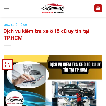
Skip
to
content
MUA XE Ô TÔ CŨ
Dịch vụ kiểm tra xe ô tô cũ uy tín tại
TP.HCM
02
Th3