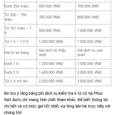
Dưới 350 triệu
500.000 VNĐ
700.000 VNĐ
Từ 350 – 750
700.000 VNĐ
800.000 VNĐ
triệu
Từ 751 triệu – 1
900.000 VNĐ
1.000.000 VNĐ
tỉ
Từ 1 tỉ – 1.2 tỉ
1.200.000 VNĐ
1.500.000 VNĐ
Giá dịch vụ thấp
Giá dịch vụ cao
Giá trị xe Sang
nhất
nhất
Dưới 1 tỉ
1.200.000 VNĐ
1.500.000 VNĐ
Dưới 2 tỉ
1.600.000 VNĐ
2.000.000 VNĐ
Từ 2 tỉ trở lên
2.500.000 VNĐ
3.000.000 VNĐ
Xin lưu ý rằng bảng phí dịch vụ kiểm tra ô tô cũ tại Phúc
Việt Auto chỉ mang tính chất tham khảo. Để biết thông tin
chi tiết và có mức giá tốt nhất, vui lòng liên hệ trực tiếp với
chúng tôi!