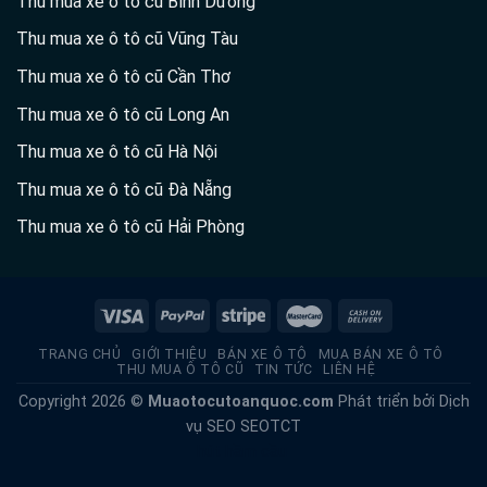
Thu mua xe ô tô cũ Bình Dương
Thu mua xe ô tô cũ Vũng Tàu
Thu mua xe ô tô cũ Cần Thơ
Thu mua xe ô tô cũ Long An
Thu mua xe ô tô cũ Hà Nội
Thu mua xe ô tô cũ Đà Nẵng
Thu mua xe ô tô cũ Hải Phòng
TRANG CHỦ
GIỚI THIỆU
BÁN XE Ô TÔ
MUA BÁN XE Ô TÔ
THU MUA Ô TÔ CŨ
TIN TỨC
LIÊN HỆ
Copyright 2026 ©
Muaotocutoanquoc.com
Phát triển bởi
Dịch
vụ SEO
SEOTCT
hút hầm cầu