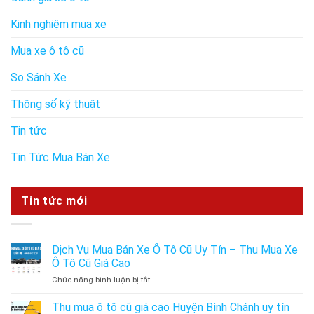
Kinh nghiệm mua xe
Mua xe ô tô cũ
So Sánh Xe
Thông số kỹ thuật
Tin tức
Tin Tức Mua Bán Xe
Tin tức mới
Dịch Vụ Mua Bán Xe Ô Tô Cũ Uy Tín – Thu Mua Xe
Ô Tô Cũ Giá Cao
ở
Chức năng bình luận bị tắt
Dịch
Vụ
Thu mua ô tô cũ giá cao Huyện Bình Chánh uy tín