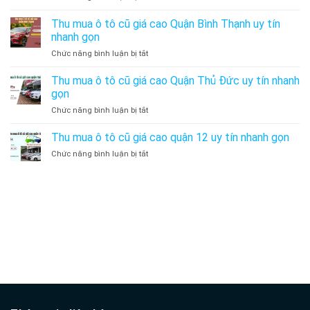
Vấp
Thu
giá
uy
mua
Thu mua ô tô cũ giá cao Quận Bình Thạnh uy tín
cao
tín
ô
Quận
nhanh gọn
nhanh
tô
Tân
gọn
ở
Chức năng bình luận bị tắt
cũ
Bình
Thu
giá
uy
mua
Thu mua ô tô cũ giá cao Quận Thủ Đức uy tín nhanh
cao
tín
ô
Quận
gọn
nhanh
tô
Tân
gọn
ở
Chức năng bình luận bị tắt
cũ
Phú
Thu
giá
uy
mua
Thu mua ô tô cũ giá cao quận 12 uy tín nhanh gọn
cao
tín
ô
Quận
nhanh
ở
Chức năng bình luận bị tắt
tô
Bình
gọn
Thu
cũ
Thạnh
mua
giá
uy
ô
cao
dịch vụ lái xe hộ
tín
tô
Quận
nhanh
cũ
Thủ
gọn
thuê xe tự lái đà nẵng
giá
Đức
cao
uy
quận
tín
12
nhanh
uy
gọn
tín
nhanh
gọn