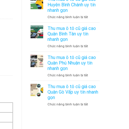
Mua
Huyện Bình Chánh uy tín
Bán
nhanh gọn
Xe
ở
Chức năng bình luận bị tắt
Ô
Thu
Tô
mua
Cũ
Thu mua ô tô cũ giá cao
ô
Uy
Quận Bình Tân uy tín
tô
Tín
nhanh gọn
cũ
–
ở
Chức năng bình luận bị tắt
giá
Thu
Thu
cao
Mua
mua
Huyện
Xe
Thu mua ô tô cũ giá cao
ô
Bình
Ô
Quận Phú Nhuận uy tín
tô
Chánh
Tô
nhanh gọn
cũ
uy
Cũ
ở
Chức năng bình luận bị tắt
giá
tín
Giá
Thu
cao
nhanh
Cao
mua
Quận
gọn
Thu mua ô tô cũ giá cao
ô
Bình
Quận Gò Vấp uy tín nhanh
tô
Tân
gọn
cũ
uy
ở
Chức năng bình luận bị tắt
giá
tín
Thu
cao
nhanh
mua
Quận
gọn
ô
Phú
tô
Nhuận
cũ
uy