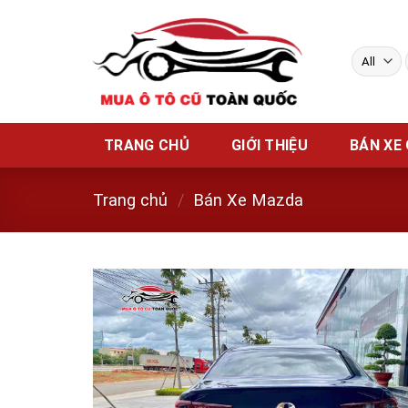
Skip
to
content
TRANG CHỦ
GIỚI THIỆU
BÁN XE
Trang chủ
/
Bán Xe Mazda
w