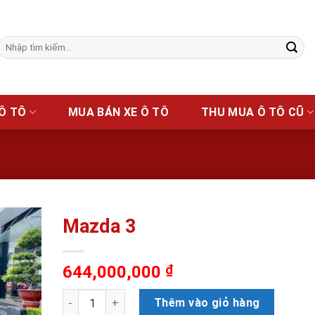
Tìm
kiếm:
 Ô TÔ
MUA BÁN XE Ô TÔ
THU MUA Ô TÔ CŨ
Mazda 3
Add to
ishlist
644,000,000
₫
Mazda 3 số lượng
Thêm vào giỏ hàng