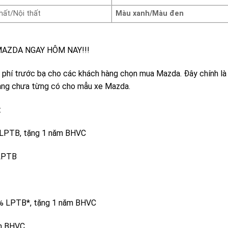
hất/Nội thất
Màu xanh/Màu đen
MAZDA NGAY HÔM NAY!!!
phí trước bạ cho các khách hàng chọn mua Mazda. Đây chính là 
dàng chưa từng có cho mẫu xe Mazda.
:
% LPTB, tặng 1 năm BHVC
 LPTB
50% LPTB*, tặng 1 năm BHVC
ăm BHVC