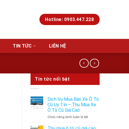
Hotline: 0903.447.228
TIN TỨC
LIÊN HỆ
Tin tức nổi bật
Dịch Vụ Mua Bán Xe Ô Tô
Cũ Uy Tín – Thu Mua Xe
Ô Tô Cũ Giá Cao
ở
Chức năng bình luận bị tắt
Dịch
Vụ
Thu mua ô tô cũ giá cao