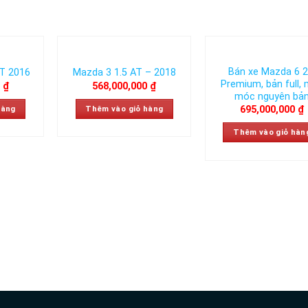
Bán xe Mazda 6 2
T 2016
Mazda 3 1.5 AT – 2018
Add to
Add to
Ad
Premium, bản full,
0
₫
568,000,000
₫
wishlist
wishlist
wis
móc nguyên bả
695,000,000
₫
hàng
Thêm vào giỏ hàng
Thêm vào giỏ hàn