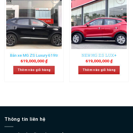
Add to
Add to
wishlist
wishlist
Bán xe MG ZS Luxury 619tr
𝙽𝙴𝚆 𝙼𝙶 𝚉𝚂 𝙻𝚄𝚇+
619,000,000
₫
619,000,000
₫
Thêm vào giỏ hàng
Thêm vào giỏ hàng
Thông tin liên hệ