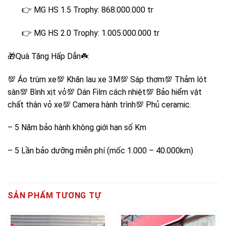
👉 MG HS 1.5 Trophy: 868.000.000 tr
👉 MG HS 2.0 Trophy: 1.005.000.000 tr
🎁Quà Tặng Hấp Dẫn☘️:
💯 Áo trùm xe💯 Khăn lau xe 3M💯 Sáp thơm💯 Thảm lót
sàn💯 Bình xịt vỏ💯 Dán Film cách nhiệt💯 Bảo hiểm vật
chất thân vỏ xe💯 Camera hành trình💯 Phủ ceramic.
– 5 Năm bảo hành không giới hạn số Km
– 5 Lần bảo dưỡng miễn phí (mốc 1.000 – 40.000km)
SẢN PHẨM TƯƠNG TỰ