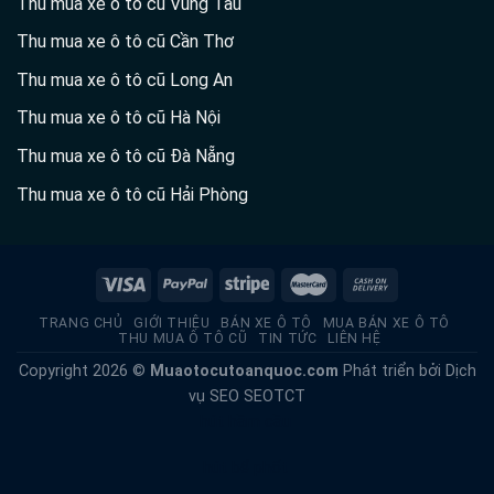
Thu mua xe ô tô cũ Cần Thơ
Thu mua xe ô tô cũ Long An
Thu mua xe ô tô cũ Hà Nội
Thu mua xe ô tô cũ Đà Nẵng
Thu mua xe ô tô cũ Hải Phòng
TRANG CHỦ
GIỚI THIỆU
BÁN XE Ô TÔ
MUA BÁN XE Ô TÔ
THU MUA Ô TÔ CŨ
TIN TỨC
LIÊN HỆ
Copyright 2026 ©
Muaotocutoanquoc.com
Phát triển bởi
Dịch
vụ SEO
SEOTCT
hút hầm cầu
hút bể phốt