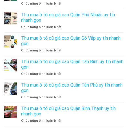
Uy
ở
Chức năng bình luận bị tắt
cũ
Tín
Thu
giá
–
mua
Thu mua ô tô cũ giá cao Quận Phú Nhuận uy tín
cao
Thu
ô
Huyện
nhanh gọn
Mua
tô
Bình
Xe
ở
Chức năng bình luận bị tắt
cũ
Chánh
Ô
Thu
giá
uy
Tô
mua
Thu mua ô tô cũ giá cao Quận Gò Vấp uy tín nhanh
cao
tín
Cũ
ô
Quận
gọn
nhanh
Giá
tô
Bình
gọn
Cao
ở
Chức năng bình luận bị tắt
cũ
Tân
Thu
giá
uy
mua
Thu mua ô tô cũ giá cao Quận Tân Bình uy tín nhanh
cao
tín
ô
Quận
gọn
nhanh
tô
Phú
gọn
ở
Chức năng bình luận bị tắt
cũ
Nhuận
Thu
giá
uy
mua
Thu mua ô tô cũ giá cao Quận Tân Phú uy tín nhanh
cao
tín
ô
Quận
gọn
nhanh
tô
Gò
gọn
ở
Chức năng bình luận bị tắt
cũ
Vấp
Thu
giá
uy
mua
Thu mua ô tô cũ giá cao Quận Bình Thạnh uy tín
cao
tín
ô
Quận
nhanh gọn
nhanh
tô
Tân
gọn
ở
Chức năng bình luận bị tắt
cũ
Bình
Thu
giá
uy