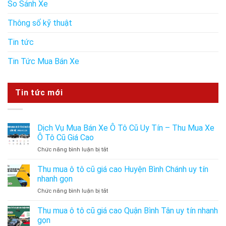
So Sánh Xe
Thông số kỹ thuật
Tin tức
Tin Tức Mua Bán Xe
Tin tức mới
Dịch Vụ Mua Bán Xe Ô Tô Cũ Uy Tín – Thu Mua Xe
Ô Tô Cũ Giá Cao
ở
Chức năng bình luận bị tắt
Dịch
Vụ
Thu mua ô tô cũ giá cao Huyện Bình Chánh uy tín
Mua
nhanh gọn
Bán
ở
Chức năng bình luận bị tắt
Xe
Thu
Ô
mua
Thu mua ô tô cũ giá cao Quận Bình Tân uy tín nhanh
Tô
ô
Cũ
gọn
tô