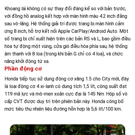
Khoang lái không có sự thay đổi đáng kể so với bản trước,
với đồng hồ analog kết hợp với màn hình màu 4.2 inch đằng
sau vô-lăng. Hệ thống giải trí được trang bị màn hình cảm
ứng 8 inch, hỗ trợ kết nối Apple CarPlay/Android Auto. Một
số trang bị chỉ xuất hiện trên các bản RS và L, bao gồm điều
hòa tự động một vùng, cửa gió điều hòa phía sau, hệ thống
âm thanh với 8 loa (trong khi bản G chỉ có 4 loa), và chức
năng khởi động từ xa.
Phần động cơ
Honda tiếp tục sử dụng động cơ xăng 1.5 cho City mới, đây
là loại động cơ 4 xi-lanh có dung tích 1,5 lít, công suất đạt
119 mã lực và mô-men xoắn cực đại là 145 Nm. Hộp số vô
cấp CVT được duy trì trên phiên bản này. Honda công bố
mức tiêu thụ nhiên liệu đường hỗn hợp là 5,6 lít/100 km..