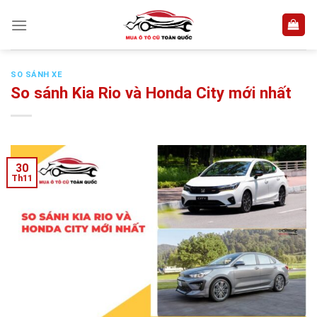
Skip
to
content
SO SÁNH XE
So sánh Kia Rio và Honda City mới nhất
30
Th11