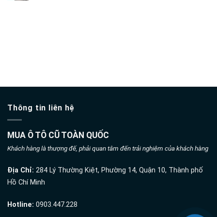
gọn
Thu
cũ
Thạnh
mua
giá
uy
ô
cao
dịch vụ lái xe hộ
tín
tô
Quận
nhanh
cũ
Thủ
gọn
thuê xe tự lái đà nẵng
giá
Đức
cao
uy
quận
tín
12
nhanh
uy
gọn
tín
nhanh
gọn
Thông tin liên hệ
MUA Ô TÔ CŨ TOÀN QUỐC
Khách hàng là thượng đế, phải quan tâm đến trải nghiệm của khách hàng
Địa Chỉ:
284 Lý Thường Kiệt, Phường 14, Quận 10, Thành phố
Hồ Chí Minh
Hotline:
0903.447.228