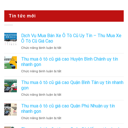
Tin tức mới
Dịch Vụ Mua Bán Xe Ô Tô Cũ Uy Tín – Thu Mua Xe
Ô Tô Cũ Giá Cao
ở
Chức năng bình luận bị tắt
Dịch
Vụ
Thu mua ô tô cũ giá cao Huyện Bình Chánh uy tín
Mua
nhanh gọn
Bán
ở
Chức năng bình luận bị tắt
Xe
Thu
Ô
mua
Thu mua ô tô cũ giá cao Quận Bình Tân uy tín nhanh
Tô
ô
Cũ
gọn
tô
Uy
ở
Chức năng bình luận bị tắt
cũ
Tín
Thu
giá
–
mua
Thu mua ô tô cũ giá cao Quận Phú Nhuận uy tín
cao
Thu
ô
Huyện
nhanh gọn
Mua
tô
Bình
Xe
ở
Chức năng bình luận bị tắt
cũ
Chánh
Ô
Thu
giá
uy
Tô
mua