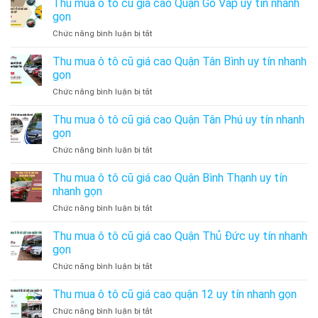
Thu mua ô tô cũ giá cao Quận Gò Vấp uy tín nhanh
cao
tín
Cũ
ô
Quận
gọn
nhanh
Giá
tô
Bình
gọn
Cao
ở
Chức năng bình luận bị tắt
cũ
Tân
Thu
giá
uy
mua
Thu mua ô tô cũ giá cao Quận Tân Bình uy tín nhanh
cao
tín
ô
Quận
gọn
nhanh
tô
Phú
gọn
ở
Chức năng bình luận bị tắt
cũ
Nhuận
Thu
giá
uy
mua
Thu mua ô tô cũ giá cao Quận Tân Phú uy tín nhanh
cao
tín
ô
Quận
gọn
nhanh
tô
Gò
gọn
ở
Chức năng bình luận bị tắt
cũ
Vấp
Thu
giá
uy
mua
Thu mua ô tô cũ giá cao Quận Bình Thạnh uy tín
cao
tín
ô
Quận
nhanh gọn
nhanh
tô
Tân
gọn
ở
Chức năng bình luận bị tắt
cũ
Bình
Thu
giá
uy
mua
Thu mua ô tô cũ giá cao Quận Thủ Đức uy tín nhanh
cao
tín
ô
Quận
gọn
nhanh
tô
Tân
gọn
ở
Chức năng bình luận bị tắt
cũ
Phú
Thu
giá
uy
mua
Thu mua ô tô cũ giá cao quận 12 uy tín nhanh gọn
cao
tín
ô
Quận
nhanh
ở
Chức năng bình luận bị tắt
tô
Bình