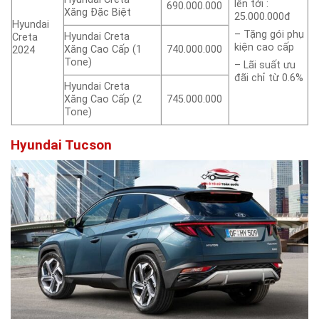
lên tới :
690.000.000
Xăng Đặc Biệt
25.000.000đ
Hyundai
– Tặng gói phụ
Hyundai Creta
Creta
kiện cao cấp
Xăng Cao Cấp (1
740.000.000
2024
Tone)
– Lãi suất ưu
đãi chỉ từ 0.6%
Hyundai Creta
Xăng Cao Cấp (2
745.000.000
Tone)
Hyundai Tucson