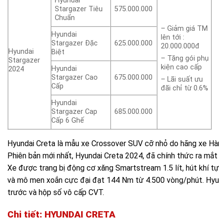
Hyundai
Stargazer Tiêu
575.000.000
Chuẩn
– Giảm giá TM
Hyundai
lên tới :
Stargazer Đặc
625.000.000
20.000.000đ
Hyundai
Biệt
– Tặng gói phụ
Stargazer
kiện cao cấp
Hyundai
2024
Stargazer Cao
675.000.000
– Lãi suất ưu
Cấp
đãi chỉ từ 0.6%
Hyundai
Stargazer Cap
685.000.000
Cấp 6 Ghế
Hyundai Creta là mẫu xe Crossover SUV cỡ nhỏ do hãng xe Hàn
Phiên bản mới nhất, Hyundai Creta 2024, đã chính thức ra mắt
Xe được trang bị động cơ xăng Smartstream 1.5 lít, hút khí tự
và mô men xoắn cực đại đạt 144 Nm từ 4.500 vòng/phút. Hyu
trước và hộp số vô cấp CVT.
Chi tiết: HYUNDAI CRETA