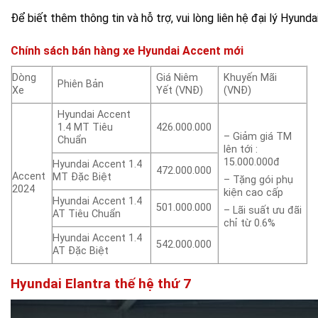
Để biết thêm thông tin và hỗ trợ, vui lòng liên hệ đại lý Hyunda
Chính sách bán hàng xe Hyundai Accent mới
Dòng
Giá Niêm
Khuyến Mãi
Phiên Bản
Xe
Yết (VNĐ)
(VNĐ)
Hyundai Accent
1.4 MT Tiêu
426.000.000
– Giảm giá TM
Chuẩn
lên tới :
15.000.000đ
Hyundai Accent 1.4
472.000.000
Accent
MT Đặc Biệt
– Tặng gói phụ
2024
kiện cao cấp
Hyundai Accent 1.4
501.000.000
– Lãi suất ưu đãi
AT Tiêu Chuẩn
chỉ từ 0.6%
Hyundai Accent 1.4
542.000.000
AT Đặc Biệt
Hyundai Elantra thế hệ thứ 7