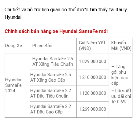
Chi tiết và hỗ trợ liên quan có thể được tìm thấy tại đại lý
Hyundai.
Chính sách bán hàng xe Hyundai SantaFe mới
Giá Niêm Yết
Khuyến
Dòng Xe
Phiên Bản
(VNĐ)
Mãi (VNĐ)
Hyundai SantaFe 2.5
1.029.000.000
AT Xăng Tiêu Chuẩn
– Tặng
gói phụ
Hyundai SantaFe 2.5
1.210.000.000
kiện cao
Hyundai
AT Xăng Cao Cấp
cấp
SantaFe
Hyundai SantaFe 2.2
2024
– Lãi suất
1.120.000.000
AT Dầu Tiêu Chuẩn
ưu đãi chỉ
từ 0.6%
Hyundai SantaFe 2.2
1.269.000.000
AT Dầu Cao Cấp