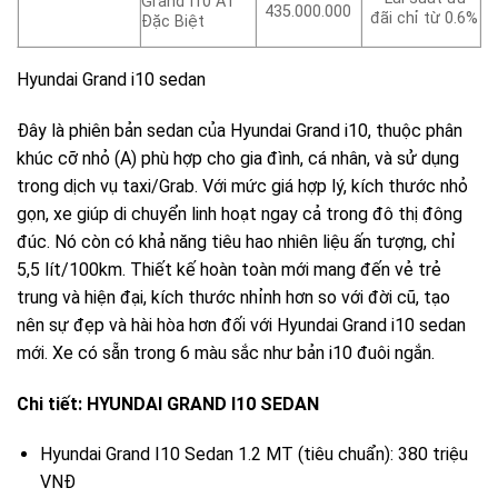
Grand I10 AT
435.000.000
đãi chỉ từ 0.6%
Đặc Biệt
Hyundai Grand i10 sedan
Đây là phiên bản sedan của Hyundai Grand i10, thuộc phân
khúc cỡ nhỏ (A) phù hợp cho gia đình, cá nhân, và sử dụng
trong dịch vụ taxi/Grab. Với mức giá hợp lý, kích thước nhỏ
gọn, xe giúp di chuyển linh hoạt ngay cả trong đô thị đông
đúc. Nó còn có khả năng tiêu hao nhiên liệu ấn tượng, chỉ
5,5 lít/100km. Thiết kế hoàn toàn mới mang đến vẻ trẻ
trung và hiện đại, kích thước nhỉnh hơn so với đời cũ, tạo
nên sự đẹp và hài hòa hơn đối với Hyundai Grand i10 sedan
mới. Xe có sẵn trong 6 màu sắc như bản i10 đuôi ngắn.
Chi tiết: HYUNDAI GRAND I10 SEDAN
Hyundai Grand I10 Sedan 1.2 MT (tiêu chuẩn): 380 triệu
VNĐ