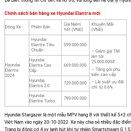
Để biết thông tin chi tiết và hỗ trợ, vui lòng liên hệ đại lý Hyun
Chính sách bán hàng xe Hyundai Elantra mới
Giá Niêm
Khuyến Mãi
Dòng Xe
Phiên Bản
Yết (VNĐ)
(VNĐ)
Hyundai
Elantra Tiêu
599.000.000
Chuẩn
– Giảm giá TM
lên tới :
Hyundai
25.000.000đ
Hyundai
Elantra Cao
669.000.000
– Tặng gói phụ
Elantra
Cấp
kiện cao cấp
2024
Hyundai
– Lãi suất ưu đãi
729.000.000
Elantra 2.0
chỉ từ 0.6%
Hyundai
799.000.000
Elantra Turbo
Hyundai Stargazer là một mẫu MPV hạng B với thiết kế 5+2 chỗ
Việt Nam vào ngày 20-10-2022. Xe này chia sẻ nhiều đặc điểm 
Trang bị động cơ 4 xy lanh hút khí tự nhiên Smartstream G 1.5 