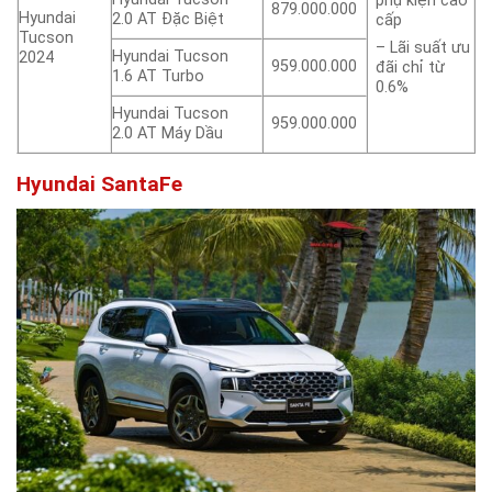
phụ kiện cao
879.000.000
Hyundai
2.0 AT Đặc Biệt
cấp
Tucson
– Lãi suất ưu
Hyundai Tucson
2024
959.000.000
đãi chỉ từ
1.6 AT Turbo
0.6%
Hyundai Tucson
959.000.000
2.0 AT Máy Dầu
Hyundai SantaFe