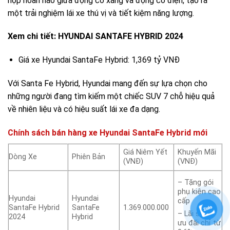
hợp hoàn hảo giữa động cơ xăng và động cơ điện, tạo ra
một trải nghiệm lái xe thú vị và tiết kiệm năng lượng.
Xem chi tiết: HYUNDAI SANTAFE HYBRID 2024
Giá xe Hyundai SantaFe Hybrid: 1,369 tỷ VNĐ
Với Santa Fe Hybrid, Hyundai mang đến sự lựa chọn cho
những người đang tìm kiếm một chiếc SUV 7 chỗ hiệu quả
về nhiên liệu và có hiệu suất lái xe đa dạng.
Chính sách bán hàng xe Hyundai SantaFe Hybrid mới
Giá Niêm Yết
Khuyến Mãi
Dòng Xe
Phiên Bản
(VNĐ)
(VNĐ)
– Tặng gói
phụ kiện cao
Hyundai
Hyundai
cấp
SantaFe Hybrid
SantaFe
1.369.000.000
– Lãi suất
2024
Hybrid
ưu đãi chỉ từ