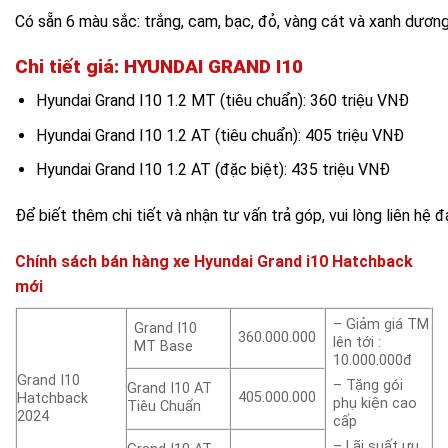
Có sẵn 6 màu sắc: trắng, cam, bạc, đỏ, vàng cát và xanh dương
Chi tiết giá: HYUNDAI GRAND I10
Hyundai Grand I10 1.2 MT (tiêu chuẩn): 360 triệu VNĐ
Hyundai Grand I10 1.2 AT (tiêu chuẩn): 405 triệu VNĐ
Hyundai Grand I10 1.2 AT (đặc biệt): 435 triệu VNĐ
Để biết thêm chi tiết và nhận tư vấn trả góp, vui lòng liên hệ đ
Chính sách bán hàng xe Hyundai Grand i10 Hatchback
mới
– Giảm giá TM
Grand I10
360.000.000
lên tới :
MT Base
10.000.000đ
Grand I10
– Tặng gói
Grand I10 AT
405.000.000
Hatchback
phụ kiện cao
Tiêu Chuẩn
2024
cấp
– Lãi suất ưu