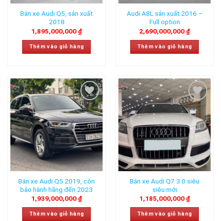
Bán xe Audi Q5, sản xuất
Audi A8L sản xuất 2016 –
2018
Full option
1,895,000,000
₫
2,690,000,000
₫
Thêm vào giỏ hàng
Thêm vào giỏ hàng
Add to
Add to
wishlist
wishlist
Bán xe Audi Q5 2019, còn
Bán xe Audi Q7 3.0 siêu
bảo hành hãng đến 2023
siêu mới
1,939,000,000
₫
1,185,000,000
₫
Thêm vào giỏ hàng
Thêm vào giỏ hàng