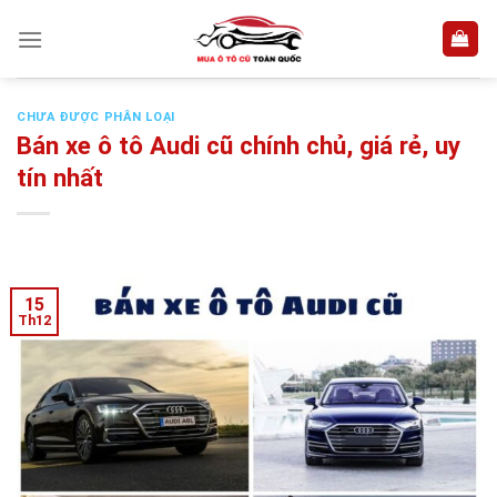
Skip
to
content
CHƯA ĐƯỢC PHÂN LOẠI
Bán xe ô tô Audi cũ chính chủ, giá rẻ, uy
tín nhất
15
Th12