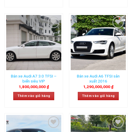
Add to
Add to
wishlist
wishlist
Bán xe Audi A7 3.0 TFSI –
Bán xe Audi A6 TFSI sản
biển siêu VIP
xuất 2016
1,800,000,000
₫
1,290,000,000
₫
Thêm vào giỏ hàng
Thêm vào giỏ hàng