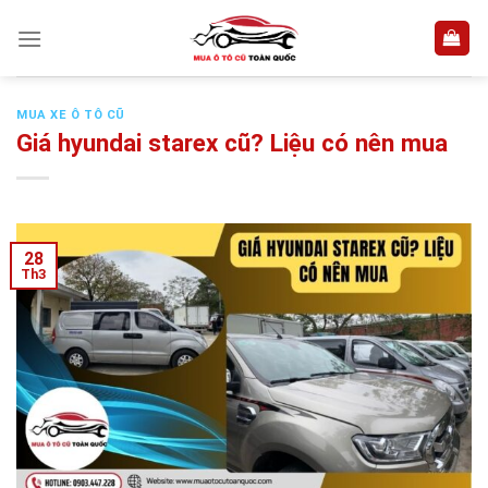
Skip
to
content
MUA XE Ô TÔ CŨ
Giá hyundai starex cũ? Liệu có nên mua
28
Th3