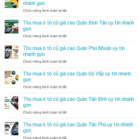
Mua
nhanh gọn
Bán
ở
Chức năng bình luận bị tắt
Xe
Thu
Ô
mua
Thu mua ô tô cũ giá cao Quận Bình Tân uy tín nhanh
Tô
ô
Cũ
gọn
tô
Uy
ở
Chức năng bình luận bị tắt
cũ
Tín
Thu
giá
–
mua
Thu mua ô tô cũ giá cao Quận Phú Nhuận uy tín
cao
Thu
ô
Huyện
nhanh gọn
Mua
tô
Bình
Xe
ở
Chức năng bình luận bị tắt
cũ
Chánh
Ô
Thu
giá
uy
Tô
mua
Thu mua ô tô cũ giá cao Quận Gò Vấp uy tín nhanh
cao
tín
Cũ
ô
Quận
gọn
nhanh
Giá
tô
Bình
gọn
Cao
ở
Chức năng bình luận bị tắt
cũ
Tân
Thu
giá
uy
mua
Thu mua ô tô cũ giá cao Quận Tân Bình uy tín nhanh
cao
tín
ô
Quận
gọn
nhanh
tô
Phú
gọn
ở
Chức năng bình luận bị tắt
cũ
Nhuận
Thu
giá
uy
mua
Thu mua ô tô cũ giá cao Quận Tân Phú uy tín nhanh
cao
tín
ô
Quận
gọn
nhanh
tô
Gò
gọn
ở
Chức năng bình luận bị tắt
cũ