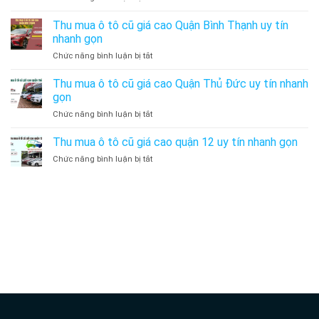
Vấp
Thu
giá
uy
mua
Thu mua ô tô cũ giá cao Quận Bình Thạnh uy tín
cao
tín
ô
Quận
nhanh gọn
nhanh
tô
Tân
gọn
ở
Chức năng bình luận bị tắt
cũ
Bình
Thu
giá
uy
mua
Thu mua ô tô cũ giá cao Quận Thủ Đức uy tín nhanh
cao
tín
ô
Quận
gọn
nhanh
tô
Tân
gọn
ở
Chức năng bình luận bị tắt
cũ
Phú
Thu
giá
uy
mua
Thu mua ô tô cũ giá cao quận 12 uy tín nhanh gọn
cao
tín
ô
Quận
nhanh
ở
Chức năng bình luận bị tắt
tô
Bình
gọn
Thu
cũ
Thạnh
mua
giá
uy
ô
cao
dịch vụ lái xe hộ
tín
tô
Quận
nhanh
cũ
Thủ
gọn
thuê xe tự lái đà nẵng
giá
Đức
cao
uy
quận
tín
12
nhanh
uy
gọn
tín
nhanh
gọn