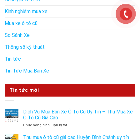
Kinh nghiệm mua xe
Mua xe ô tô cũ
So Sánh Xe
Thông số kỹ thuật
Tin tức
Tin Tức Mua Bán Xe
Tin tức mới
Dịch Vụ Mua Bán Xe Ô Tô Cũ Uy Tín – Thu Mua Xe
Ô Tô Cũ Giá Cao
ở
Chức năng bình luận bị tắt
Dịch
Vụ
Thu mua ô tô cũ giá cao Huyện Bình Chánh uy tín