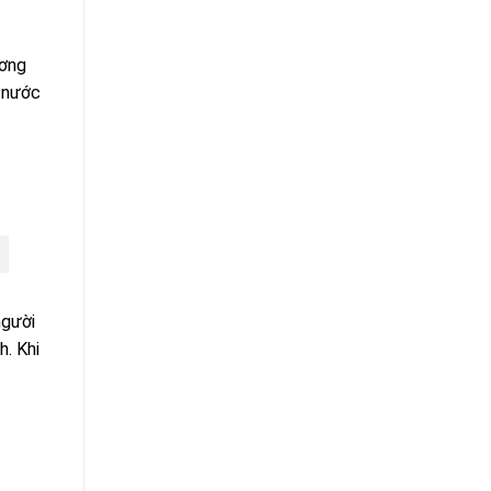
ương
i nước
người
h. Khi