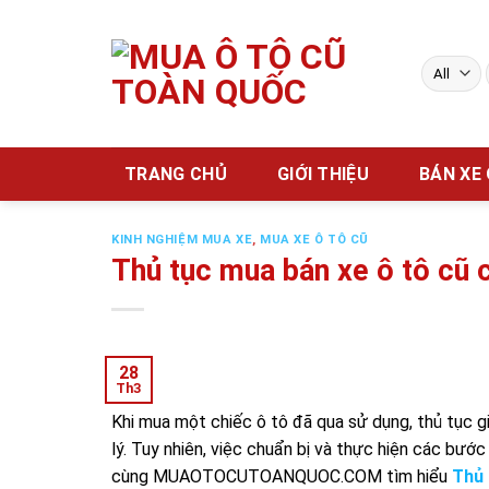
Skip
to
content
TRANG CHỦ
GIỚI THIỆU
BÁN XE
KINH NGHIỆM MUA XE
,
MUA XE Ô TÔ CŨ
Thủ tục mua bán xe ô tô cũ 
28
Th3
Khi mua một chiếc ô tô đã qua sử dụng, thủ tục g
lý. Tuy nhiên, việc chuẩn bị và thực hiện các bướ
cùng MUAOTOCUTOANQUOC.COM tìm hiểu
Thủ 