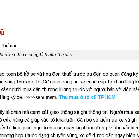
cũ
bán xe ô tô cũ cùng tỉnh như thế nào
eo toàn bộ hồ sơ và hóa đơn thuế trước bạ đến cơ quan đăng ký
ục sang tên xe ô tô. Cơ quan công an sẽ cung cấp tờ khai đăng k
ì vậy người mua cần thương lượng trước với người bán về việc này
 đăng ký xe.
Thu mua ô tô cũ TPHCM
>>>>Xem thêm:
y là phần mà cảnh sát giao thông sẽ ghi thông tin. Người mua s
 cửa hàng cà giúp vào tờ khai trên. Cán bộ sẽ kiểm tra xe và ghi
iấy tờ liên quan, người mua sẽ quay lại phòng đóng lệ phí cấp biể
 trường hợp thuộc dạng chuyển vùng, xe sẽ được cấp ngay biển 