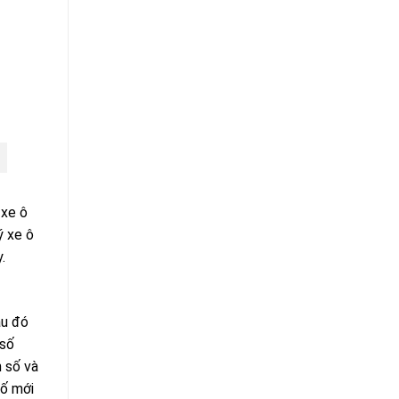
 xe ô
ý xe ô
.
au đó
 số
n số và
số mới