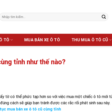
Tìm
kiếm:
 Ô TÔ
MUA BÁN XE Ô TÔ
THU MUA Ô TÔ CŨ
cùng tỉnh như thế nào?
iấy tờ có thể phức tạp hơn so với việc mua một chiếc ô tô mới t
c đúng cách sẽ giúp bạn tránh được các rắc rối phát sinh sau này
tục mua bán xe ô tô cũ cùng tỉnh