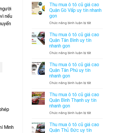
mua
Quận
gọn
Thu mua ô tô cũ giá cao
 người
ô
Bình
Quận Gò Vấp uy tín nhanh
tô
Tân
gọn
vì nếu
cũ
uy
chuyển
ở
Chức năng bình luận bị tắt
giá
tín
Thu
cao
nhanh
mua
Quận
gọn
Thu mua ô tô cũ giá cao
ô
Phú
Quận Tân Bình uy tín
tô
Nhuận
nhanh gọn
cũ
uy
ở
Chức năng bình luận bị tắt
giá
tín
Thu
cao
nhanh
mua
Quận
gọn
Thu mua ô tô cũ giá cao
ô
Gò
Quận Tân Phú uy tín
tô
Vấp
nhanh gọn
cũ
uy
ở
Chức năng bình luận bị tắt
giá
tín
Thu
cao
nhanh
mua
Quận
gọn
Thu mua ô tô cũ giá cao
ô
Tân
Quận Bình Thạnh uy tín
tô
Bình
nhanh gọn
cũ
uy
 phép
ở
Chức năng bình luận bị tắt
giá
tín
Thu
cao
nhanh
mua
Quận
gọn
Thu mua ô tô cũ giá cao
hí Minh
ô
Tân
Quận Thủ Đức uy tín
tô