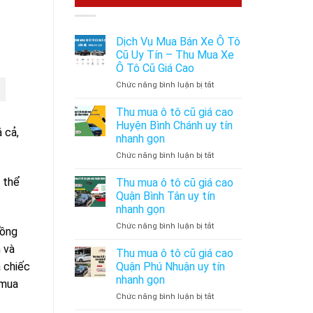
Dịch Vụ Mua Bán Xe Ô Tô
Cũ Uy Tín – Thu Mua Xe
Ô Tô Cũ Giá Cao
ở
Chức năng bình luận bị tắt
Dịch
Vụ
Thu mua ô tô cũ giá cao
Mua
Huyện Bình Chánh uy tín
 cả,
Bán
nhanh gọn
Xe
ở
Chức năng bình luận bị tắt
Ô
Thu
Tô
mua
Cũ
 thể
Thu mua ô tô cũ giá cao
ô
Uy
Quận Bình Tân uy tín
tô
Tín
nhanh gọn
cũ
–
ở
Chức năng bình luận bị tắt
giá
Thu
đồng
Thu
cao
Mua
 và
mua
Huyện
Xe
Thu mua ô tô cũ giá cao
ô
Bình
Ô
 chiếc
Quận Phú Nhuận uy tín
tô
Chánh
Tô
nhanh gọn
 mua
cũ
uy
Cũ
ở
Chức năng bình luận bị tắt
giá
tín
Giá
Thu
cao
nhanh
Cao