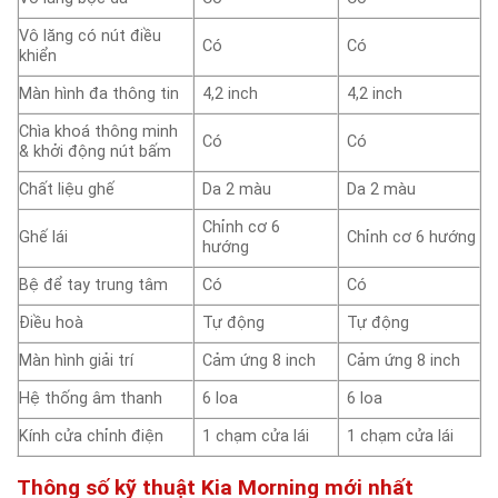
Vô lăng có nút điều
Có
Có
khiển
Màn hình đa thông tin
4,2 inch
4,2 inch
Chìa khoá thông minh
Có
Có
& khởi động nút bấm
Chất liệu ghế
Da 2 màu
Da 2 màu
Chỉnh cơ 6
Ghế lái
Chỉnh cơ 6 hướng
hướng
Bệ để tay trung tâm
Có
Có
Điều hoà
Tự động
Tự động
Màn hình giải trí
Cảm ứng 8 inch
Cảm ứng 8 inch
Hệ thống âm thanh
6 loa
6 loa
Kính cửa chỉnh điện
1 chạm cửa lái
1 chạm cửa lái
Thông số kỹ thuật Kia Morning mới nhất