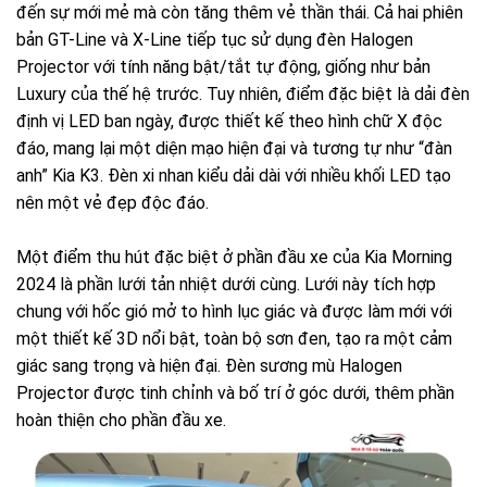
đến sự mới mẻ mà còn tăng thêm vẻ thần thái. Cả hai phiên
bản GT-Line và X-Line tiếp tục sử dụng đèn Halogen
Projector với tính năng bật/tắt tự động, giống như bản
Luxury của thế hệ trước. Tuy nhiên, điểm đặc biệt là dải đèn
định vị LED ban ngày, được thiết kế theo hình chữ X độc
đáo, mang lại một diện mạo hiện đại và tương tự như “đàn
anh” Kia K3. Đèn xi nhan kiểu dải dài với nhiều khối LED tạo
nên một vẻ đẹp độc đáo.
Một điểm thu hút đặc biệt ở phần đầu xe của Kia Morning
2024 là phần lưới tản nhiệt dưới cùng. Lưới này tích hợp
chung với hốc gió mở to hình lục giác và được làm mới với
một thiết kế 3D nổi bật, toàn bộ sơn đen, tạo ra một cảm
giác sang trọng và hiện đại. Đèn sương mù Halogen
Projector được tinh chỉnh và bố trí ở góc dưới, thêm phần
hoàn thiện cho phần đầu xe.