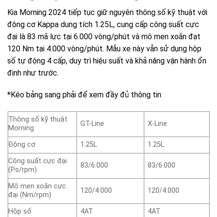
Kia Morning 2024 tiếp tục giữ nguyên thông số kỹ thuật với
động cơ Kappa dung tích 1.25L, cung cấp công suất cực
đại là 83 mã lực tại 6.000 vòng/phút và mô men xoắn đạt
120 Nm tại 4.000 vòng/phút. Mẫu xe này vẫn sử dụng hộp
số tự động 4 cấp, duy trì hiệu suất và khả năng vận hành ổn
định như trước.
*Kéo bảng sang phải để xem đầy đủ thông tin
Thông số kỹ thuật
GT-Line
X-Line
Morning
Động cơ
1.25L
1.25L
Công suất cực đại
83/6.000
83/6.000
(Ps/rpm)
Mô men xoắn cực
120/4.000
120/4.000
đại (Nm/rpm)
Hộp số
4AT
4AT