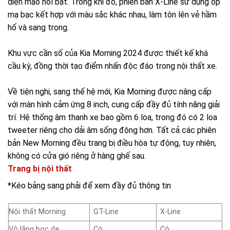
diện mạo nổi bật. Trong khi đó, phiên bản X-Line sử dụng ốp
mạ bạc kết hợp với màu sắc khác nhau, làm tôn lên vẻ hầm
hố và sang trọng.
Khu vực cần số của Kia Morning 2024 được thiết kế khá
cầu kỳ, đồng thời tạo điểm nhấn độc đáo trong nội thất xe.
Về tiện nghi, sang thế hệ mới, Kia Morning được nâng cấp
với màn hình cảm ứng 8 inch, cung cấp đầy đủ tính năng giải
trí. Hệ thống âm thanh xe bao gồm 6 loa, trong đó có 2 loa
tweeter riêng cho dải âm sống động hơn. Tất cả các phiên
bản New Morning đều trang bị điều hòa tự động, tuy nhiên,
không có cửa gió riêng ở hàng ghế sau.
Trang bị nội thất
*Kéo bảng sang phải để xem đầy đủ thông tin
Nội thất Morning
GT-Line
X-Line
Vô lăng bọc da
Có
Có