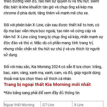
theo đường viền đỏ, tạo nên sự quyến rũ và thu hút. Điểm
đặc biệt là khe khuếch tán gió và chụp ống xả kép mạ
chrome ở phía dưới, tăng thêm vẻ mạnh mẽ cho xe.
Đối với phiên bản X-Line, cản sau được thiết kế to hơn, có
ốp mạ bạc viền nhựa bọc ngoài, tạo nên vẻ cứng cáp và
hầm hố. X-Line cũng trang bị chụp ống xả kép, nhấn mạnh sự
độc đáo và thú vị. Mặc dù có phần mang tính trang trí,
nhưng chắc chắn sẽ thu hút sự chú ý và ưa thích từ người
sử dụng.
Đối với màu sắc, Kia Morning 2024 có sẵn 8 lựa chọn: trắng,
bạc, xám, vàng, xanh mạ, xanh, cam, và đỏ, giúp người dùng
thoải mái lựa chọn theo sở thích cá nhân.
Trang bị ngoại thất Kia Morning mới nhất
*Kéo bảng sang phải để xem đầy đủ thông tin
Ngoại thất Morning
GT-Line
X-Line