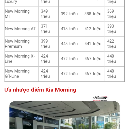
Luxury
triệu
triệu
New Morning
349
369
392 triệu
388 triệu
MT
triệu
triệu
371
393
New Morning AT
415 triệu
412 triệu
triệu
triệu
New Morning
399
422
445 triệu
441 triệu
Premium
triệu
triệu
New Morning X-
424
448
472 triệu
467 triệu
Line
triệu
triệu
New Morning
424
448
472 triệu
467 triệu
GT-Line
triệu
triệu
Ưu nhược điểm Kia Morning