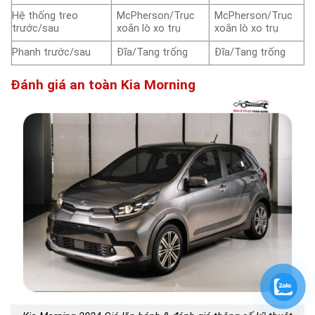
Hệ thống treo
McPherson/Trục
McPherson/Trục
trước/sau
xoắn lò xo trụ
xoắn lò xo trụ
Phanh trước/sau
Đĩa/Tang trống
Đĩa/Tang trống
Đánh giá an toàn Kia Morning