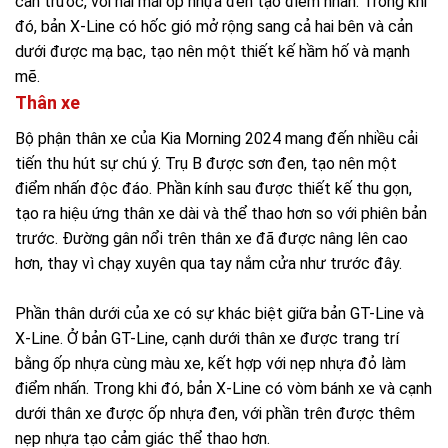
cản trước, với hai mái ốp nhựa đen tạo điểm nhấn. Trong khi
đó, bản X-Line có hốc gió mở rộng sang cả hai bên và cản
dưới được mạ bạc, tạo nên một thiết kế hầm hố và mạnh
mẽ.
Thân xe
Bộ phận thân xe của Kia Morning 2024 mang đến nhiều cải
tiến thu hút sự chú ý. Trụ B được sơn đen, tạo nên một
điểm nhấn độc đáo. Phần kính sau được thiết kế thu gọn,
tạo ra hiệu ứng thân xe dài và thể thao hơn so với phiên bản
trước. Đường gân nổi trên thân xe đã được nâng lên cao
hơn, thay vì chạy xuyên qua tay nắm cửa như trước đây.
Phần thân dưới của xe có sự khác biệt giữa bản GT-Line và
X-Line. Ở bản GT-Line, cạnh dưới thân xe được trang trí
bằng ốp nhựa cùng màu xe, kết hợp với nẹp nhựa đỏ làm
điểm nhấn. Trong khi đó, bản X-Line có vòm bánh xe và cạnh
dưới thân xe được ốp nhựa đen, với phần trên được thêm
nẹp nhựa tạo cảm giác thể thao hơn.