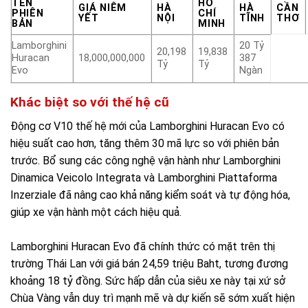
TÊN
HỒ
GIÁ NIÊM
HÀ
HÀ
CẦN
PHIÊN
CHÍ
YẾT
NỘI
TĨNH
THƠ
BẢN
MINH
Lamborghini
20 Tỷ
20,198
19,838
Huracan
18,000,000,000
387
Tỷ
Tỷ
Evo
Ngàn
Khác biệt so với thế hệ cũ
Động cơ V10 thế hệ mới của Lamborghini Huracan Evo có
hiệu suất cao hơn, tăng thêm 30 mã lực so với phiên bản
trước. Bổ sung các công nghệ vận hành như Lamborghini
Dinamica Veicolo Integrata và Lamborghini Piattaforma
Inzerziale đã nâng cao khả năng kiểm soát và tự động hóa,
giúp xe vận hành một cách hiệu quả.
Lamborghini Huracan Evo đã chính thức có mặt trên thị
trường Thái Lan với giá bán 24,59 triệu Baht, tương đương
khoảng 18 tỷ đồng. Sức hấp dẫn của siêu xe này tại xứ sở
Chùa Vàng vẫn duy trì mạnh mẽ và dự kiến sẽ sớm xuất hiện