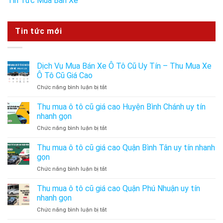
Tin Tức Mua Bán Xe
Tin tức mới
Dịch Vụ Mua Bán Xe Ô Tô Cũ Uy Tín – Thu Mua Xe
Ô Tô Cũ Giá Cao
ở
Chức năng bình luận bị tắt
Dịch
Vụ
Thu mua ô tô cũ giá cao Huyện Bình Chánh uy tín
Mua
nhanh gọn
Bán
ở
Chức năng bình luận bị tắt
Xe
Thu
Ô
mua
Thu mua ô tô cũ giá cao Quận Bình Tân uy tín nhanh
Tô
ô
Cũ
gọn
tô
Uy
ở
Chức năng bình luận bị tắt
cũ
Tín
Thu
giá
–
mua
Thu mua ô tô cũ giá cao Quận Phú Nhuận uy tín
cao
Thu
ô
Huyện
nhanh gọn
Mua
tô
Bình
Xe
ở
Chức năng bình luận bị tắt
cũ
Chánh
Ô
Thu
giá
uy
Tô