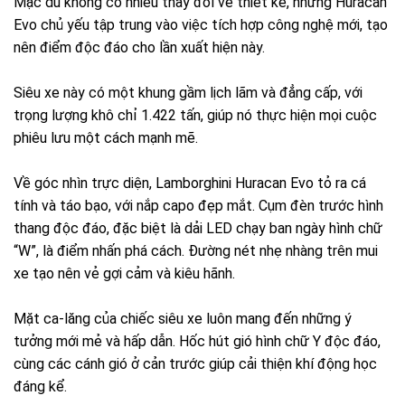
Mặc dù không có nhiều thay đổi về thiết kế, nhưng Huracan
Evo chủ yếu tập trung vào việc tích hợp công nghệ mới, tạo
nên điểm độc đáo cho lần xuất hiện này.
Siêu xe này có một khung gầm lịch lãm và đẳng cấp, với
trọng lượng khô chỉ 1.422 tấn, giúp nó thực hiện mọi cuộc
phiêu lưu một cách mạnh mẽ.
Về góc nhìn trực diện, Lamborghini Huracan Evo tỏ ra cá
tính và táo bạo, với nắp capo đẹp mắt. Cụm đèn trước hình
thang độc đáo, đặc biệt là dải LED chạy ban ngày hình chữ
“W”, là điểm nhấn phá cách. Đường nét nhẹ nhàng trên mui
xe tạo nên vẻ gợi cảm và kiêu hãnh.
Mặt ca-lăng của chiếc siêu xe luôn mang đến những ý
tưởng mới mẻ và hấp dẫn. Hốc hút gió hình chữ Y độc đáo,
cùng các cánh gió ở cản trước giúp cải thiện khí động học
đáng kể.