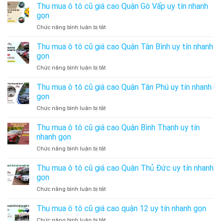
mua
Thu mua ô tô cũ giá cao Quận Gò Vấp uy tín nhanh
cao
tín
Cũ
ô
Quận
gọn
nhanh
Giá
tô
Bình
gọn
Cao
ở
Chức năng bình luận bị tắt
cũ
Tân
Thu
giá
uy
mua
Thu mua ô tô cũ giá cao Quận Tân Bình uy tín nhanh
cao
tín
ô
Quận
gọn
nhanh
tô
Phú
gọn
ở
Chức năng bình luận bị tắt
cũ
Nhuận
Thu
giá
uy
mua
Thu mua ô tô cũ giá cao Quận Tân Phú uy tín nhanh
cao
tín
ô
Quận
gọn
nhanh
tô
Gò
gọn
ở
Chức năng bình luận bị tắt
cũ
Vấp
Thu
giá
uy
mua
Thu mua ô tô cũ giá cao Quận Bình Thạnh uy tín
cao
tín
ô
Quận
nhanh gọn
nhanh
tô
Tân
gọn
ở
Chức năng bình luận bị tắt
cũ
Bình
Thu
giá
uy
mua
Thu mua ô tô cũ giá cao Quận Thủ Đức uy tín nhanh
cao
tín
ô
Quận
gọn
nhanh
tô
Tân
gọn
ở
Chức năng bình luận bị tắt
cũ
Phú
Thu
giá
uy
mua
Thu mua ô tô cũ giá cao quận 12 uy tín nhanh gọn
cao
tín
ô
Quận
nhanh
ở
Chức năng bình luận bị tắt