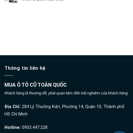
tô
Bình
gọn
Thu
cũ
Thạnh
mua
giá
uy
ô
cao
dịch vụ lái xe hộ
tín
tô
Quận
nhanh
cũ
Thủ
gọn
thuê xe tự lái đà nẵng
giá
Đức
cao
uy
quận
tín
12
nhanh
uy
gọn
tín
nhanh
gọn
Thông tin liên hệ
MUA Ô TÔ CŨ TOÀN QUỐC
Khách hàng là thượng đế, phải quan tâm đến trải nghiệm của khách hàng
Địa Chỉ:
284 Lý Thường Kiệt, Phường 14, Quận 10, Thành phố
Hồ Chí Minh
Hotline:
0903.447.228