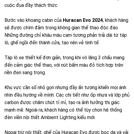
cuộc đua đầy thách thức.
Bước vào khoang cabin của
Huracan Evo 2024
, khách hàng
sẽ được chìm đắm trong không gian thể thao độc đáo.
Những đường chỉ khâu màu cam tương phản trải dài từ táp
lô, ghế ngồi đến thành cửa, tạo nên vẻ tinh tế.
Táp lô xe thiết kế đơn giản, trong khi vô lăng 3 chấu mang
đến cảm giác thể thao, với nút bấm màu đỏ tích hợp trên
nền đen sang trọng.
Khu vực cần số nhỏ gọn nhưng đầy ấn tượng khiến mọi ánh
nhìn đều hướng về mình. Các chi tiết như ốp nhựa và lớp phủ
carbon được chăm chút tỉ mỉ, tạo ra ảnh hưởng thị giác
mạnh mẽ. Ngoài ra, khách hàng có thể tùy chọn hệ thống
đèn viền nội thất Ambient Lighting kiểu mới.
Ngoại trừ nội thất, ghế của Huracan Evo được bọc da và vải