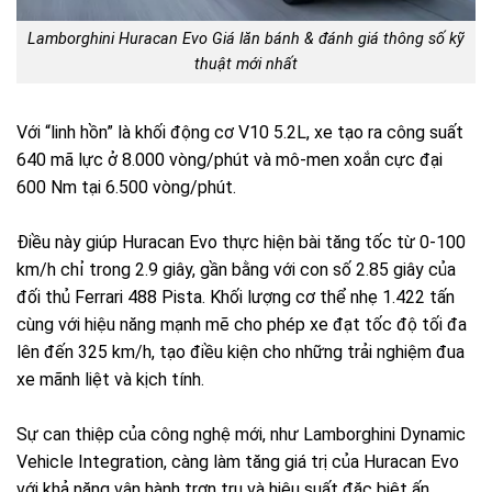
Lamborghini Huracan Evo Giá lăn bánh & đánh giá thông số kỹ
thuật mới nhất
Với “linh hồn” là khối động cơ V10 5.2L, xe tạo ra công suất
640 mã lực ở 8.000 vòng/phút và mô-men xoắn cực đại
600 Nm tại 6.500 vòng/phút.
Điều này giúp Huracan Evo thực hiện bài tăng tốc từ 0-100
km/h chỉ trong 2.9 giây, gần bằng với con số 2.85 giây của
đối thủ Ferrari 488 Pista. Khối lượng cơ thể nhẹ 1.422 tấn
cùng với hiệu năng mạnh mẽ cho phép xe đạt tốc độ tối đa
lên đến 325 km/h, tạo điều kiện cho những trải nghiệm đua
xe mãnh liệt và kịch tính.
Sự can thiệp của công nghệ mới, như Lamborghini Dynamic
Vehicle Integration, càng làm tăng giá trị của Huracan Evo
với khả năng vận hành trơn tru và hiệu suất đặc biệt ấn