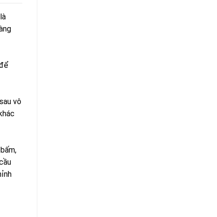
là
hàng
 để
 sau vô
 khác
 bấm,
 cầu
hỉnh