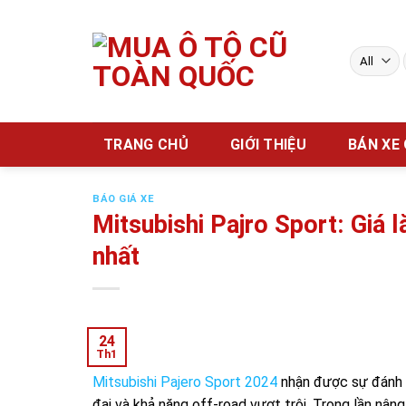
Skip
to
content
TRANG CHỦ
GIỚI THIỆU
BÁN XE
BÁO GIÁ XE
Mitsubishi Pajro Sport: Giá 
nhất
24
Th1
Mitsubishi Pajero Sport 2024
nhận được sự đánh gi
đại và khả năng off-road vượt trội. Trong lần nân