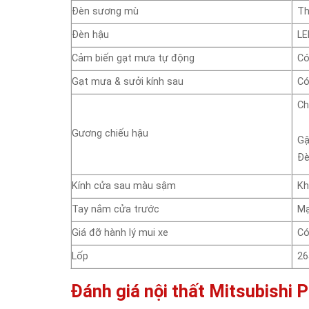
Đèn sương mù
T
Đèn hậu
LE
Cảm biến gạt mưa tự động
C
Gạt mưa & sưởi kính sau
C
Ch
Gương chiếu hậu
Gậ
Đè
Kính cửa sau màu sậm
Kh
Tay nắm cửa trước
Mạ
Giá đỡ hành lý mui xe
C
Lốp
26
Đánh giá nội thất Mitsubishi 