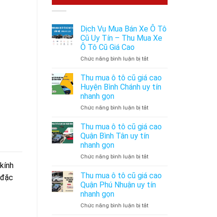
Dịch Vụ Mua Bán Xe Ô Tô
Cũ Uy Tín – Thu Mua Xe
Ô Tô Cũ Giá Cao
ở
Chức năng bình luận bị tắt
Dịch
Vụ
Thu mua ô tô cũ giá cao
Mua
Huyện Bình Chánh uy tín
Bán
nhanh gọn
Xe
ở
Chức năng bình luận bị tắt
Ô
Thu
Tô
mua
Cũ
Thu mua ô tô cũ giá cao
ô
Uy
Quận Bình Tân uy tín
tô
Tín
nhanh gọn
cũ
–
ở
Chức năng bình luận bị tắt
giá
Thu
kính
Thu
cao
Mua
mua
Huyện
Xe
Thu mua ô tô cũ giá cao
 đặc
ô
Bình
Ô
Quận Phú Nhuận uy tín
tô
Chánh
Tô
nhanh gọn
cũ
uy
Cũ
ở
Chức năng bình luận bị tắt
giá
tín
Giá
Thu
cao
nhanh
Cao