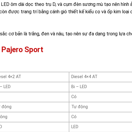
ậu LED ôm dài dọc theo trụ D, và cụm đèn sương mù tạo nên hình 
òn được trang trí bằng cánh gió thiết kế kiểu cọ và ốp kim loại
sắc cơ bản là trắng, đen và nâu, tạo nên sự đa dạng trong lựa c
 Pajero Sport
esel 4×2 AT
Diesel 4×4 AT
 – LED
Bi – LED
ó
Có
 động
Tự động
ông
Có
D
LED