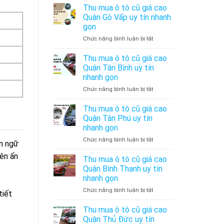
mua
Quận
gọn
Thu mua ô tô cũ giá cao
ô
Bình
Quận Gò Vấp uy tín nhanh
tô
Tân
gọn
cũ
uy
ở
Chức năng bình luận bị tắt
giá
tín
Thu
cao
nhanh
mua
Quận
gọn
Thu mua ô tô cũ giá cao
ô
Phú
Quận Tân Bình uy tín
tô
Nhuận
nhanh gọn
cũ
uy
ở
Chức năng bình luận bị tắt
giá
tín
Thu
cao
nhanh
mua
Quận
gọn
Thu mua ô tô cũ giá cao
ô
Gò
Quận Tân Phú uy tín
tô
Vấp
nhanh gọn
cũ
uy
ở
Chức năng bình luận bị tắt
giá
tín
ôn ngữ
Thu
cao
nhanh
nên ấn
mua
Quận
gọn
Thu mua ô tô cũ giá cao
ô
Tân
Quận Bình Thạnh uy tín
tô
Bình
nhanh gọn
cũ
uy
ở
Chức năng bình luận bị tắt
giá
tín
tiết
Thu
cao
nhanh
mua
Quận
gọn
Thu mua ô tô cũ giá cao
ô
Tân
Quận Thủ Đức uy tín
tô