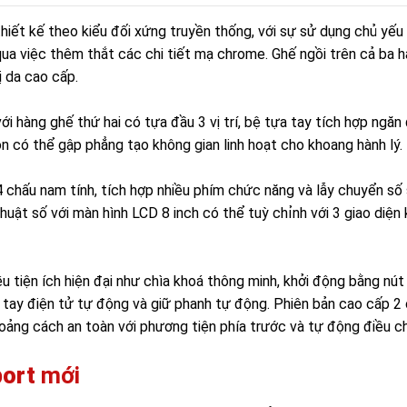
hiết kế theo kiểu đối xứng truyền thống, với sự sử dụng chủ yếu 
a việc thêm thắt các chi tiết mạ chrome. Ghế ngồi trên cả ba 
 da cao cấp.
với hàng ghế thứ hai có tựa đầu 3 vị trí, bệ tựa tay tích hợp ngăn
n có thể gập phẳng tạo không gian linh hoạt cho khoang hành lý.
u 4 chấu nam tính, tích hợp nhiều phím chức năng và lẫy chuyển số
uật số với màn hình LCD 8 inch có thể tuỳ chỉnh với 3 giao diện
u tiện ích hiện đại như chìa khoá thông minh, khởi động bằng nút
 tay điện tử tự động và giữ phanh tự động. Phiên bản cao cấp 2
hoảng cách an toàn với phương tiện phía trước và tự động điều c
port
mới