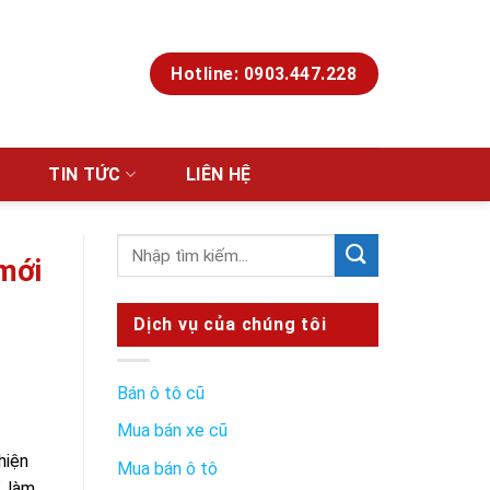
Hotline: 0903.447.228
TIN TỨC
LIÊN HỆ
 mới
Dịch vụ của chúng tôi
Bán ô tô cũ
Mua bán xe cũ
hiện
Mua bán ô tô
, làm