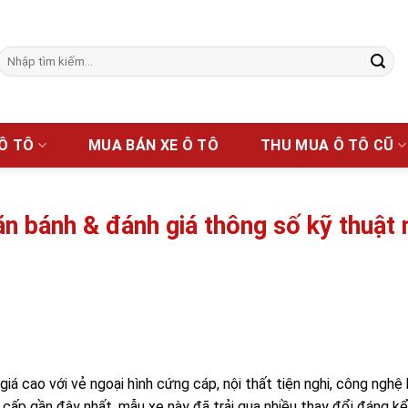
Tìm
kiếm:
 Ô TÔ
MUA BÁN XE Ô TÔ
THU MUA Ô TÔ CŨ
lăn bánh & đánh giá thông số kỹ thuật
á cao với vẻ ngoại hình cứng cáp, nội thất tiện nghi, công nghệ 
g cấp gần đây nhất, mẫu xe này đã trải qua nhiều thay đổi đáng kể