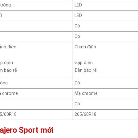
hường
LED
D
LED
ó
Có
ó
Có
ỉnh điện
Chỉnh điện
p điện
Gập điện
n báo rẽ
Đèn báo rẽ
ông
Có
 chrome
Mạ chrome
ó
Có
5/60R18
265/60R18
Pajero Sport mới