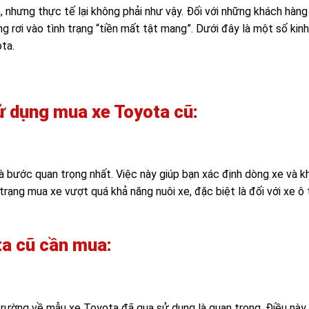
n, nhưng thực tế lại không phải như vậy. Đối với những khách hàn
g rơi vào tình trạng “tiền mất tật mang”. Dưới đây là một số kin
ota.
sử dụng mua xe Toyota cũ:
là bước quan trọng nhất. Việc này giúp bạn xác định dòng xe và 
 trạng mua xe vượt quá khả năng nuôi xe, đặc biệt là đối với xe ô
ta cũ cần mua:
trường về mẫu xe Toyota đã qua sử dụng là quan trọng. Điều này