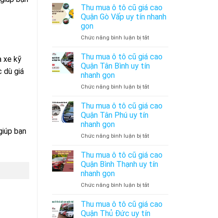
mua
Quận
gọn
Thu mua ô tô cũ giá cao
ô
Bình
Quận Gò Vấp uy tín nhanh
tô
Tân
gọn
cũ
uy
ở
Chức năng bình luận bị tắt
giá
tín
Thu
cao
nhanh
mua
Quận
gọn
Thu mua ô tô cũ giá cao
a xe kỹ
ô
Phú
Quận Tân Bình uy tín
 dù giá
tô
Nhuận
nhanh gọn
cũ
uy
ở
Chức năng bình luận bị tắt
giá
tín
Thu
cao
nhanh
mua
Quận
gọn
Thu mua ô tô cũ giá cao
ô
Gò
Quận Tân Phú uy tín
tô
Vấp
nhanh gọn
cũ
uy
giúp bạn
ở
Chức năng bình luận bị tắt
giá
tín
Thu
cao
nhanh
mua
Quận
gọn
Thu mua ô tô cũ giá cao
ô
Tân
Quận Bình Thạnh uy tín
tô
Bình
nhanh gọn
cũ
uy
ở
Chức năng bình luận bị tắt
giá
tín
Thu
cao
nhanh
mua
Quận
gọn
Thu mua ô tô cũ giá cao
ô
Tân
Quận Thủ Đức uy tín
tô