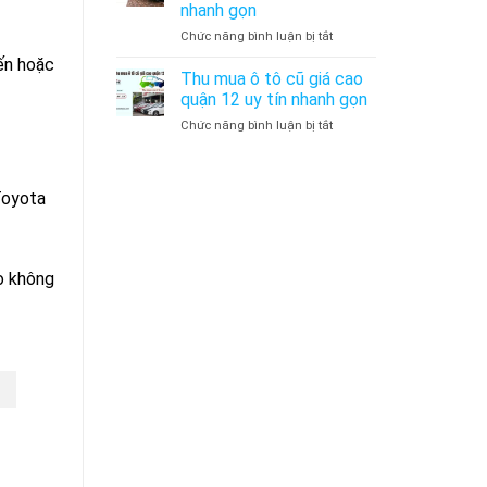
Phú
nhanh gọn
cũ
uy
ở
Chức năng bình luận bị tắt
giá
tín
Thu
cao
nhanh
yến hoặc
mua
Quận
gọn
Thu mua ô tô cũ giá cao
ô
Bình
quận 12 uy tín nhanh gọn
tô
Thạnh
ở
Chức năng bình luận bị tắt
cũ
uy
Thu
giá
tín
mua
cao
nhanh
ô
Quận
gọn
dịch vụ lái xe hộ
Toyota
tô
Thủ
cũ
Đức
thuê xe tự lái đà nẵng
giá
uy
cao
tín
quận
ro không
nhanh
12
gọn
uy
tín
nhanh
gọn