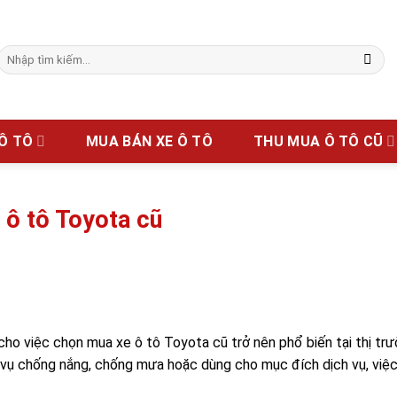
Tìm
kiếm:
 Ô TÔ
MUA BÁN XE Ô TÔ
THU MUA Ô TÔ CŨ
 ô tô Toyota cũ
cho việc chọn mua xe ô tô Toyota cũ trở nên phổ biến tại thị tr
 vụ chống nắng, chống mưa hoặc dùng cho mục đích dịch vụ, việ