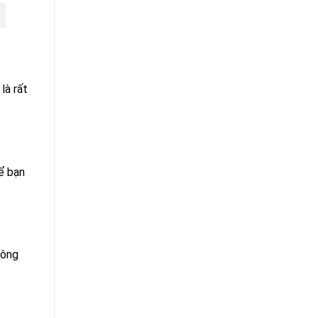
là rất
ể bạn
hông