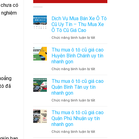
g chưa có
h nghiệm
Dịch Vụ Mua Bán Xe Ô Tô
Cũ Uy Tín – Thu Mua Xe
Ô Tô Cũ Giá Cao
ở
Chức năng bình luận bị tắt
Dịch
Vụ
Thu mua ô tô cũ giá cao
Mua
Huyện Bình Chánh uy tín
Bán
nhanh gọn
Xe
ở
Chức năng bình luận bị tắt
Ô
Thu
Tô
khoảng
mua
Cũ
Thu mua ô tô cũ giá cao
ô
Uy
 tô đã
Quận Bình Tân uy tín
tô
Tín
nhanh gọn
cũ
–
ở
Chức năng bình luận bị tắt
giá
Thu
Thu
cao
Mua
mua
Huyện
Xe
Thu mua ô tô cũ giá cao
ô
Bình
Ô
Quận Phú Nhuận uy tín
tô
Chánh
Tô
nhanh gọn
cũ
uy
Cũ
ở
Chức năng bình luận bị tắt
giá
tín
Giá
Thu
cao
nhanh
Cao
 giúp bạn