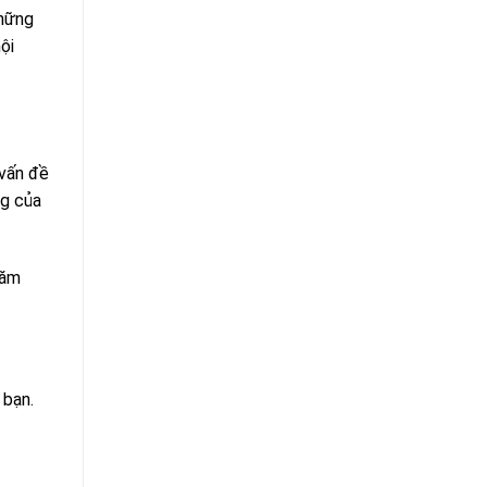
Những
ội
 vấn đề
ng của
năm
 bạn.